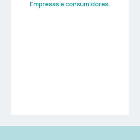
Empresas e consumidores.
Centros Especiais de
Emprego de Iniciativa Social
Empresas e entidades
de economía social
Empresas de Inserción
Centro Ocupacionais