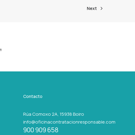
Next
Contacto
Rúa Comoxo 2A, 15938 Boiro
info@oficinacontratacionresponsable.com
900 909 658