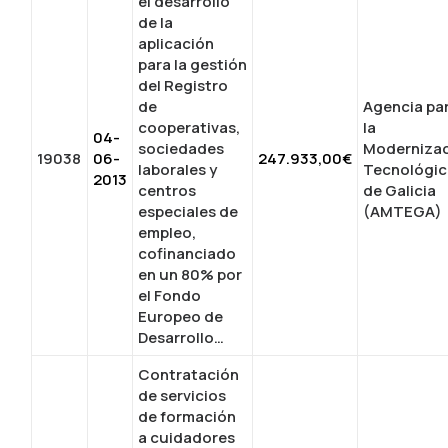
el desarrollo
de la
aplicación
para la gestión
del Registro
de
Agencia pa
cooperativas,
la
04-
sociedades
Moderniza
19038
06-
247.933,00€
laborales y
Tecnológic
2013
centros
de Galicia
especiales de
(AMTEGA)
empleo,
cofinanciado
en un 80% por
el Fondo
Europeo de
Desarrollo…
Contratación
de servicios
de formación
a cuidadores