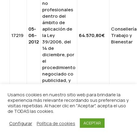
no
profesionales
dentro del
ámbito de
05-
aplicación de
Consellería
17219
06-
la Ley
64.570,80€
Trabajo y
2012
39/2006, del
Bienestar
14 de
diciembre, por
el
procedimiento
negociado co
publicidad, y
con una
reserva de un…
Usamos cookies en nuestro sitio web para brindarle la
experiencia más relevante recordando sus preferencias y
Expte: PN
visitas repetidas. Al hacer clic en "Aceptar", acepta el uso
5/2011:
de TODAS las cookies.
Contrato de
Configurar
Política de cookies
ACEPTAR
servicios de
formación a
cuidadores no