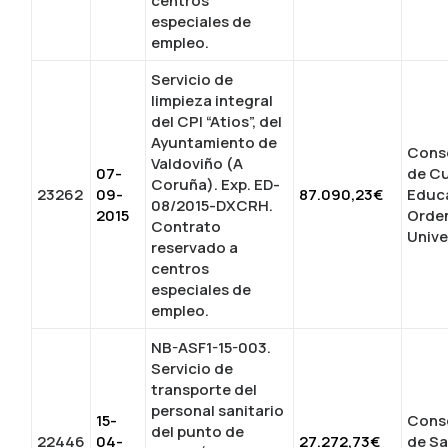
centros
especiales de
empleo.
Servicio de
limpieza integral
del CPI “Atios”, del
Ayuntamiento de
Conse
Valdoviño (A
07-
de Cu
Coruña). Exp. ED-
23262
09-
87.090,23€
Educ
08/2015-DXCRH.
2015
Orde
Contrato
Unive
reservado a
centros
especiales de
empleo.
NB-ASF1-15-003.
Servicio de
transporte del
personal sanitario
15-
Conse
del punto de
22446
04-
27.272,73€
de Sa