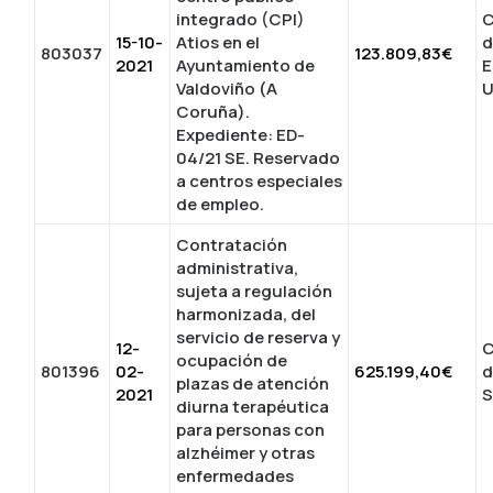
integrado (CPI)
C
15-10-
Atios en el
d
803037
123.809,83€
2021
Ayuntamiento de
E
Valdoviño (A
U
Coruña).
Expediente: ED-
04/21 SE. Reservado
a centros especiales
de empleo.
Contratación
administrativa,
sujeta a regulación
harmonizada, del
servicio de reserva y
12-
C
ocupación de
801396
02-
625.199,40€
d
plazas de atención
2021
S
diurna terapéutica
para personas con
alzhéimer y otras
enfermedades