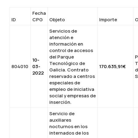
Fecha
ID
CPG
Objeto
Importe
O
Servicios de
atención e
información en
control de accesos
del Parque
P
10-
Tecnológico de
T
804010
03-
170.635,91€
Galicia. Contrato
d
2022
reservado a centros
S
especiales de
empleo de iniciativa
social y empresas de
inserción.
Servicio de
auxiliares
nocturnos en los
internados de los