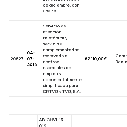
de diciembre, con
una re…
Servicio de
atención
telefónica y
servicios
complementarios,
04-
reservado a
Comp
20827
07-
62.110,00€
centros
Radi
2014
especiales de
empleo y
documentalmente
simplificada para
CRTVG y TVG, S.A.
AB-CHV1-13-
019.