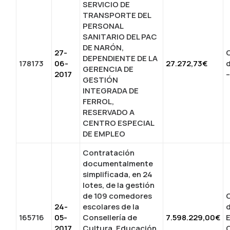
SERVICIO DE
TRANSPORTE DEL
PERSONAL
SANITARIO DEL PAC
DE NARÓN,
27-
C
DEPENDIENTE DE LA
178173
06-
27.272,73€
GERENCIA DE
2017
GESTIÓN
INTEGRADA DE
FERROL,
RESERVADO A
CENTRO ESPECIAL
DE EMPLEO
Contratación
documentalmente
simplificada, en 24
lotes, de la gestión
de 109 comedores
C
24-
escolares de la
165716
05-
Consellería de
7.598.229,00€
2017
Cultura, Educación