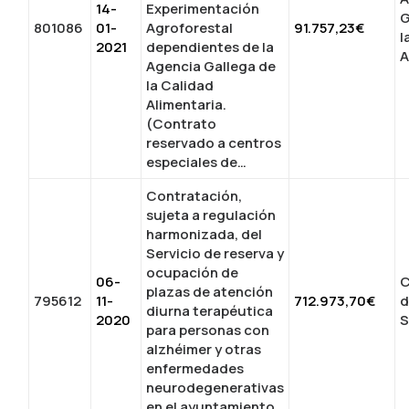
14-
Experimentación
G
801086
01-
Agroforestal
91.757,23€
l
2021
dependientes de la
A
Agencia Gallega de
la Calidad
Alimentaria.
(Contrato
reservado a centros
especiales de…
Contratación,
sujeta a regulación
harmonizada, del
Servicio de reserva y
ocupación de
06-
C
plazas de atención
795612
11-
712.973,70€
d
diurna terapéutica
2020
S
para personas con
alzhéimer y otras
enfermedades
neurodegenerativas
en el ayuntamiento…