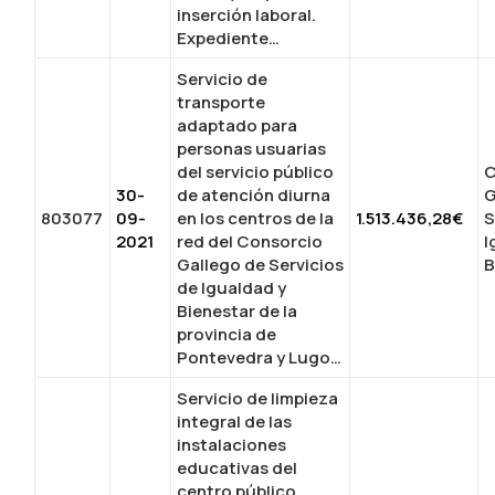
inserción laboral.
Expediente…
Servicio de
transporte
adaptado para
personas usuarias
del servicio público
C
30-
de atención diurna
G
803077
09-
en los centros de la
1.513.436,28€
S
2021
red del Consorcio
I
Gallego de Servicios
B
de Igualdad y
Bienestar de la
provincia de
Pontevedra y Lugo…
Servicio de limpieza
integral de las
instalaciones
educativas del
centro público