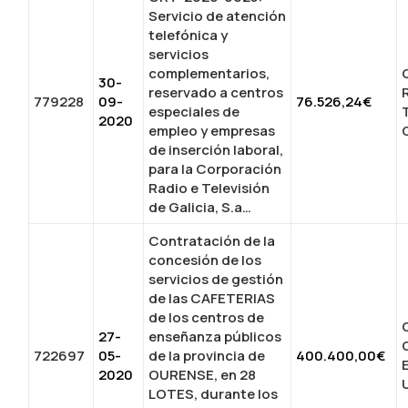
Servicio de atención
telefónica y
servicios
complementarios,
30-
reservado a centros
779228
09-
76.526,24€
especiales de
2020
empleo y empresas
G
de inserción laboral,
para la Corporación
Radio e Televisión
de Galicia, S.a…
Contratación de la
concesión de los
servicios de gestión
de las CAFETERIAS
de los centros de
27-
enseñanza públicos
722697
05-
de la provincia de
400.400,00€
2020
OURENSE, en 28
LOTES, durante los