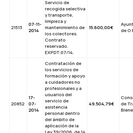
Servicio de
recogida selectiva
y transporte,
limpieza y
07-11-
Ayun
21513
mantenimiento de
15.600,00€
2014
de O 
los colectores.
Contrato
reservado.
EXPDT.07/14.
Contratación de
los servicios de
formación y apoyo
a cuidadores no
profesionales y a
usuarios del
17-
Conse
servicio de
20852
07-
49.504,79€
de Tr
asistencia
2014
Biene
personal dentro
del ámbito de
aplicación de la
Ley 39/2006, de 14