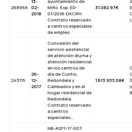
13-
ayuntamiento de
268966
02-
Miño. Exp. ED-
31.082,97€
2018
01/2018-DXCRH.
Contrato reservado
U
a centros especiales
de empleo
Concesión del
servicio asistencial
de atención diurna y
atención residencial
en los centros de
26-
día de Cuntis,
243115
12-
Redondela y
1.613.933,08€
2017
Cambados y en el
hogar residencial de
Redondela.
Contrato reservado
a centros
especiales…
NB-ASF1-17-007.