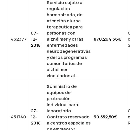
Servicio sujeto a
regulación
harmonizada, de
atención diurna
terapéutica para
07-
personas con
C
432377
12-
alzhéimer y otras
870.294,36€
d
2018
enfermedades
neurodegenerativas
y de los programas
comunitarios de
alzhéimer
vinculados al…
Suministro de
equipos de
protección
individual para
27-
laboratorio.
C
431740
12-
Contrato reservado
30.552,50€
2018
a centros especiales
de empleo(2º