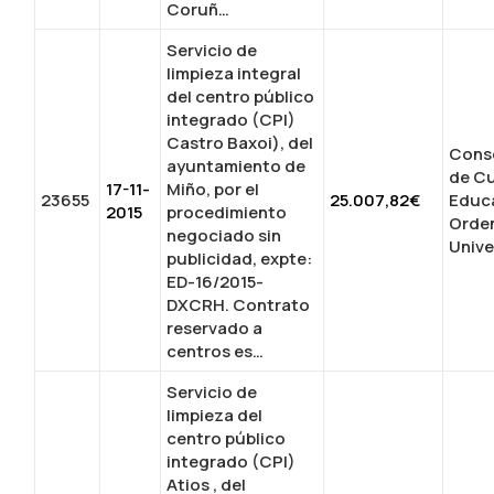
Coruñ…
Servicio de
limpieza integral
del centro público
integrado (CPI)
Castro Baxoi), del
Conse
ayuntamiento de
de Cu
17-11-
Miño, por el
23655
25.007,82€
Educ
2015
procedimiento
Orde
negociado sin
Unive
publicidad, expte:
ED-16/2015-
DXCRH. Contrato
reservado a
centros es…
Servicio de
limpieza del
centro público
integrado (CPI)
Atios , del