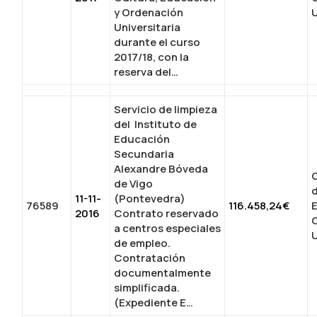
y Ordenación
U
Universitaria
durante el curso
2017/18, con la
reserva del…
Servicio de limpieza
del Instituto de
Educación
Secundaria
Alexandre Bóveda
C
de Vigo
11-11-
(Pontevedra)
76589
116.458,24€
2016
Contrato reservado
a centros especiales
U
de empleo.
Contratación
documentalmente
simplificada.
(Expediente E…