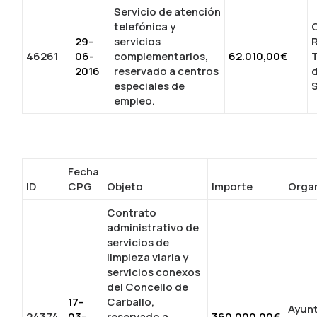
Servicio de atención
telefónica y
29-
servicios
46261
06-
complementarios,
62.010,00€
T
2016
reservado a centros
d
especiales de
S
empleo.
Fecha
ID
CPG
Objeto
Importe
Orga
Contrato
administrativo de
servicios de
limpieza viaria y
servicios conexos
del Concello de
17-
Carballo,
Ayun
24374
03-
reservado a
360.000,00€