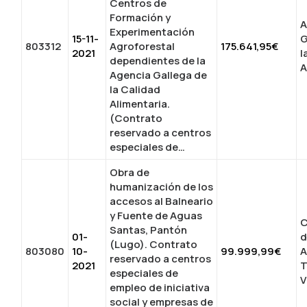
Centros de
Formación y
A
Experimentación
15-11-
G
803312
Agroforestal
175.641,95€
2021
l
dependientes de la
A
Agencia Gallega de
la Calidad
Alimentaria.
(Contrato
reservado a centros
especiales de…
Obra de
humanización de los
accesos al Balneario
y Fuente de Aguas
C
Santas, Pantón
01-
d
(Lugo). Contrato
803080
10-
99.999,99€
A
reservado a centros
2021
T
especiales de
V
empleo de iniciativa
social y empresas de