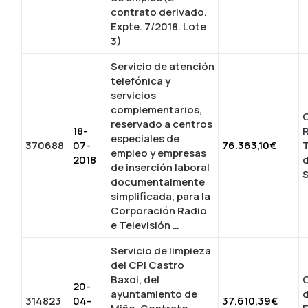
contrato derivado.
Expte. 7/2018. Lote
3)
Servicio de atención
telefónica y
servicios
complementarios,
reservado a centros
18-
especiales de
370688
07-
76.363,10€
T
empleo y empresas
2018
d
de inserción laboral
S
documentalmente
simplificada, para la
Corporación Radio
e Televisión …
Servicio de limpieza
del CPI Castro
Baxoi, del
C
20-
ayuntamiento de
d
314823
04-
37.610,39€