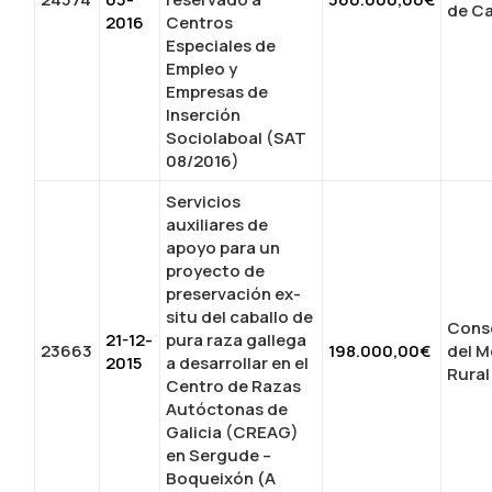
de Ca
2016
Centros
Especiales de
Empleo y
Empresas de
Inserción
Sociolaboal (SAT
08/2016)
Servicios
auxiliares de
apoyo para un
proyecto de
preservación ex-
situ del caballo de
Conse
21-12-
pura raza gallega
23663
198.000,00€
del M
2015
a desarrollar en el
Rural
Centro de Razas
Autóctonas de
Galicia (CREAG)
en Sergude –
Boqueixón (A