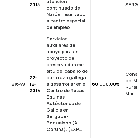
atención
2015
SER
continuado de
Narón, reservado
a centro especial
de empleo
Servicios
auxiliares de
apoyo para un
proyecto de
preservación ex-
situ del caballo de
Conse
22-
pura raza gallega
del M
21649
12-
a desarrollar en el
60.000,00€
Rural
2014
Centro de Razas
Mar
Equinas
Autóctonas de
Galicia en
Sergude-
Boqueixón (A
Coruña). (EXP…