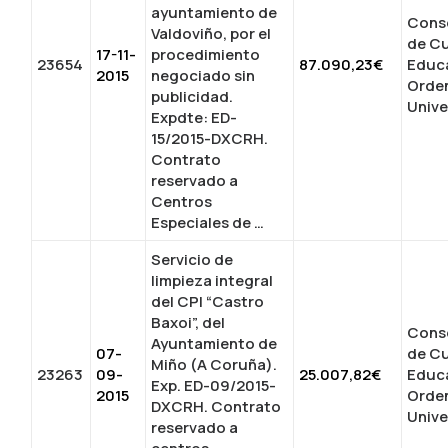
ayuntamiento de
Conse
Valdoviño, por el
de Cu
17-11-
procedimiento
23654
87.090,23€
Educ
2015
negociado sin
Orde
publicidad.
Unive
Expdte: ED-
15/2015-DXCRH.
Contrato
reservado a
Centros
Especiales de …
Servicio de
limpieza integral
del CPI “Castro
Baxoi”, del
Conse
Ayuntamiento de
07-
de Cu
Miño (A Coruña).
23263
09-
25.007,82€
Educ
Exp. ED-09/2015-
2015
Orde
DXCRH. Contrato
Unive
reservado a