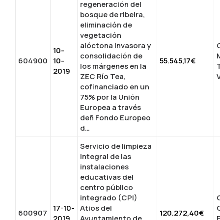
regeneración del
bosque de ribeira,
eliminación de
vegetación
alóctona invasora y
10-
consolidación de
604900
10-
55.545,17€
los márgenes en la
2019
ZEC Río Tea,
cofinanciado en un
75% por la Unión
Europea a través
deñ Fondo Europeo
d…
Servicio de limpieza
integral de las
instalaciones
educativas del
centro público
integrado (CPI)
17-10-
Atios del
600907
120.272,40€
2019
Ayuntamiento de