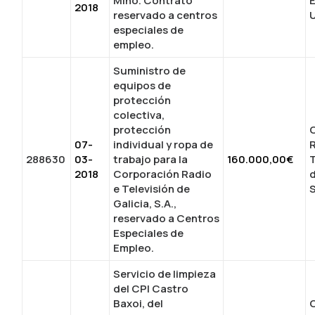
Miño. Contrato
2018
reservado a centros
especiales de
empleo.
Suministro de
equipos de
protección
colectiva,
protección
07-
individual y ropa de
288630
03-
trabajo para la
160.000,00€
T
2018
Corporación Radio
d
e Televisión de
S
Galicia, S.A.,
reservado a Centros
Especiales de
Empleo.
Servicio de limpieza
del CPI Castro
Baxoi, del
C