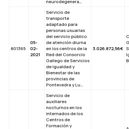
neurodegenera…
Servicio de
transporte
adaptado para
personas usuarias
del servicio público
C
05-
de atención diurna
G
801365
02-
en los centros de la
3.026.872,56€
S
2021
Red del Consorcio
I
Gallego de Servicios
B
de Igualdad y
Bienestar de las
provincias de
Pontevedra y Lu…
Servicio de
auxiliares
nocturnos en los
internados de los
Centros de
Formación y
A