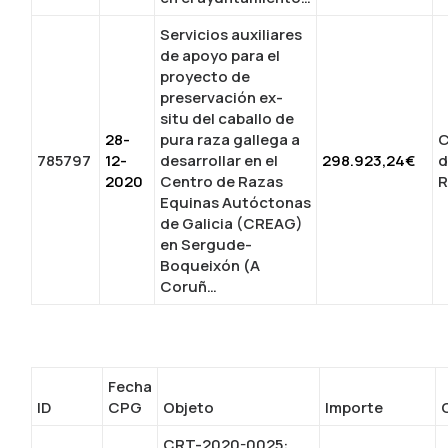
Servicios auxiliares
de apoyo para el
proyecto de
preservación ex-
situ del caballo de
28-
pura raza gallega a
C
785797
12-
desarrollar en el
298.923,24€
d
2020
Centro de Razas
R
Equinas Autóctonas
de Galicia (CREAG)
en Sergude-
Boqueixón (A
Coruñ…
Fecha
ID
CPG
Objeto
Importe
CRT-2020-0025: