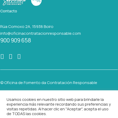
Contacto
Rúa Comoxo 2A, 15938 Boiro
info@oficinacontratacionresponsable.com
900 909 658
© Oficina de Fomento da Contratación Responsable
Usamos cookies en nuestro sitio web para brindarle la
AVISO LEGAL
experiencia más relevante recordando sus preferencias y
visitas repetidas. Al hacer clic en "Aceptar", acepta el uso
POLÍTICA DE PRIVACIDAD
de TODAS las cookies.