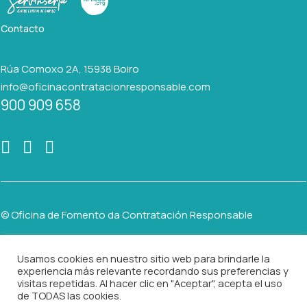
Contacto
Rúa Comoxo 2A, 15938 Boiro
info@oficinacontratacionresponsable.com
900 909 658
© Oficina de Fomento da Contratación Responsable
Usamos cookies en nuestro sitio web para brindarle la
AVISO LEGAL
experiencia más relevante recordando sus preferencias y
visitas repetidas. Al hacer clic en "Aceptar", acepta el uso
POLÍTICA DE PRIVACIDAD
de TODAS las cookies.