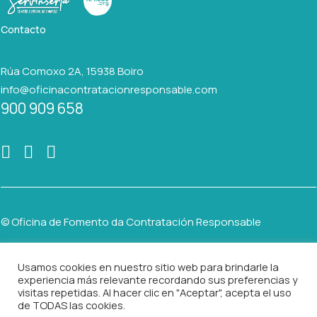
Contacto
Rúa Comoxo 2A, 15938 Boiro
info@oficinacontratacionresponsable.com
900 909 658
© Oficina de Fomento da Contratación Responsable
Usamos cookies en nuestro sitio web para brindarle la
AVISO LEGAL
experiencia más relevante recordando sus preferencias y
visitas repetidas. Al hacer clic en "Aceptar", acepta el uso
POLÍTICA DE PRIVACIDAD
de TODAS las cookies.